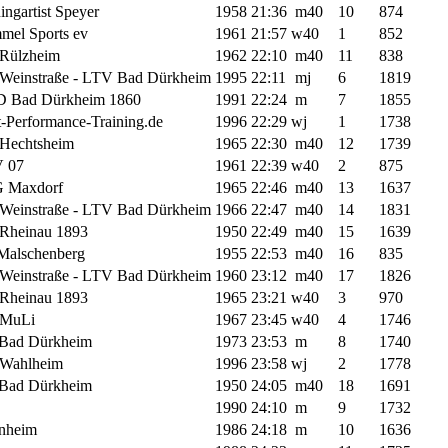
ingartist Speyer
1958
21:36
m40
10
874
mel Sports ev
1961
21:57
w40
1
852
Rülzheim
1962
22:10
m40
11
838
Weinstraße - LTV Bad Dürkheim
1995
22:11
mj
6
1819
 Bad Dürkheim 1860
1991
22:24
m
7
1855
-Performance-Training.de
1996
22:29
wj
1
1738
Hechtsheim
1965
22:30
m40
12
1739
 07
1961
22:39
w40
2
875
 Maxdorf
1965
22:46
m40
13
1637
Weinstraße - LTV Bad Dürkheim
1966
22:47
m40
14
1831
Rheinau 1893
1950
22:49
m40
15
1639
Malschenberg
1955
22:53
m40
16
835
Weinstraße - LTV Bad Dürkheim
1960
23:12
m40
17
1826
Rheinau 1893
1965
23:21
w40
3
970
MuLi
1967
23:45
w40
4
1746
Bad Dürkheim
1973
23:53
m
8
1740
Wahlheim
1996
23:58
wj
2
1778
Bad Dürkheim
1950
24:05
m40
18
1691
1990
24:10
m
9
1732
nheim
1986
24:18
m
10
1636