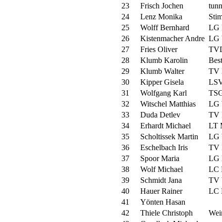
23
Frisch Jochen
tunn
24
Lenz Monika
Stim
25
Wolff Bernhard
LG 
26
Kistenmacher Andre
LG 
27
Fries Oliver
TVD
28
Klumb Karolin
Best
29
Klumb Walter
TV 
30
Kipper Gisela
LSV
31
Wolfgang Karl
TSG
32
Witschel Matthias
LG 
33
Duda Detlev
TV 
34
Erhardt Michael
LT 
35
Scholtissek Martin
LG 
36
Eschelbach Iris
TV 
37
Spoor Maria
LG 
38
Wolf Michael
LC 
39
Schmidt Jana
TV 
40
Hauer Rainer
LC 
41
Yönten Hasan
42
Thiele Christoph
Wei