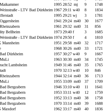
Maikammer
1995
28:52
mj
9
1748
Weinstraße - LTV Bad Dürkheim
1967
29:11
w40
8
1834
fferstadt
1995
29:21
wj
3
1781
Oggersheim
1941
29:24
m40
30
1677
Rheinzabern
1961
29:32
m40
31
856
lity Bellheim
1973
29:40
f
3
1685
Weinstraße - LTV Bad Dürkheim
1974
29:50
f
4
1810
 Mannheim
1951
29:58
m40
32
1717
e
1968
30:26
m40
33
1721
Bad Dürkheim
1957
30:27
w40
9
1667
MuLi
1963
30:30
m40
34
1745
tracht Lambsheim
1949
31:46
m40
35
1765
tadt
1970
32:13
w40
10
846
Rheinzabern
1944
32:14
m40
36
1713
MuLi
1955
33:09
m40
37
1709
Bad Bergzabern
1946
33:10
w40
11
1641
Bad Bergzabern
1953
33:11
w40
12
1759
Bad Bergzabern
1952
33:13
m40
38
1758
Bad Bergzabern
1970
33:14
m40
39
1688
 Maxdorf
1962
33:17
m40
40
1836