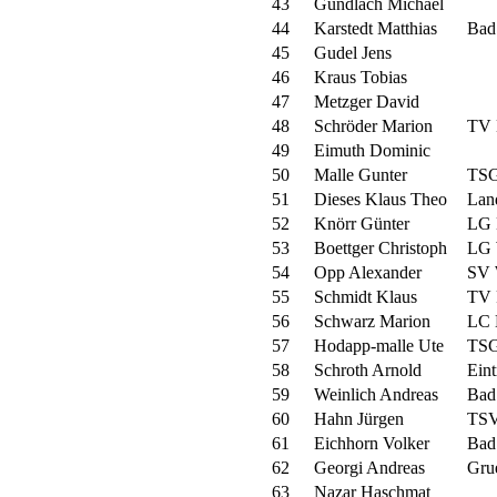
43
Gundlach Michael
44
Karstedt Matthias
Bad
45
Gudel Jens
46
Kraus Tobias
47
Metzger David
48
Schröder Marion
TV 
49
Eimuth Dominic
50
Malle Gunter
TSG
51
Dieses Klaus Theo
Lan
52
Knörr Günter
LG 
53
Boettger Christoph
LG 
54
Opp Alexander
SV 
55
Schmidt Klaus
TV 
56
Schwarz Marion
LC 
57
Hodapp-malle Ute
TSG
58
Schroth Arnold
Ein
59
Weinlich Andreas
Bad
60
Hahn Jürgen
TSV
61
Eichhorn Volker
Bad
62
Georgi Andreas
Gru
63
Nazar Haschmat