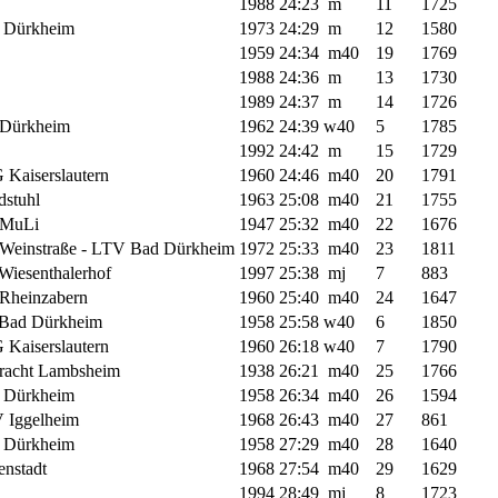
1988
24:23
m
11
1725
 Dürkheim
1973
24:29
m
12
1580
1959
24:34
m40
19
1769
1988
24:36
m
13
1730
1989
24:37
m
14
1726
Dürkheim
1962
24:39
w40
5
1785
1992
24:42
m
15
1729
 Kaiserslautern
1960
24:46
m40
20
1791
dstuhl
1963
25:08
m40
21
1755
MuLi
1947
25:32
m40
22
1676
Weinstraße - LTV Bad Dürkheim
1972
25:33
m40
23
1811
Wiesenthalerhof
1997
25:38
mj
7
883
Rheinzabern
1960
25:40
m40
24
1647
Bad Dürkheim
1958
25:58
w40
6
1850
 Kaiserslautern
1960
26:18
w40
7
1790
tracht Lambsheim
1938
26:21
m40
25
1766
 Dürkheim
1958
26:34
m40
26
1594
 Iggelheim
1968
26:43
m40
27
861
 Dürkheim
1958
27:29
m40
28
1640
enstadt
1968
27:54
m40
29
1629
1994
28:49
mj
8
1723