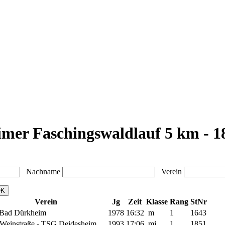
mer Faschingswaldlauf 5 km - 1
Nachname
Verein
Verein
Jg
Zeit
Klasse
Rang
StNr
Bad Dürkheim
1978
16:32
m
1
1643
Weinstraße - TSG Deidesheim
1993
17:06
mj
1
1851