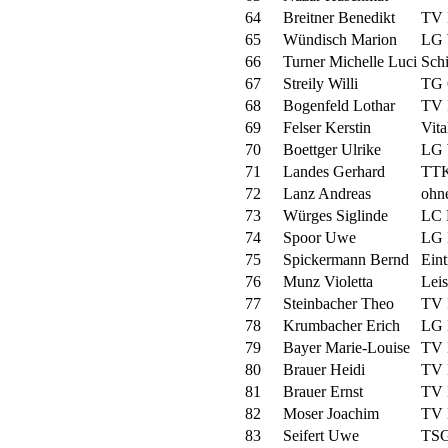
64
Breitner Benedikt
TV 
65
Wündisch Marion
LG 
66
Turner Michelle Luci
Schi
67
Streily Willi
TG 
68
Bogenfeld Lothar
TV 
69
Felser Kerstin
Vita
70
Boettger Ulrike
LG 
71
Landes Gerhard
TTK
72
Lanz Andreas
ohn
73
Würges Siglinde
LC 
74
Spoor Uwe
LG 
75
Spickermann Bernd
Ein
76
Munz Violetta
Leis
77
Steinbacher Theo
TV 
78
Krumbacher Erich
LG 
79
Bayer Marie-Louise
TV 
80
Brauer Heidi
TV 
81
Brauer Ernst
TV 
82
Moser Joachim
TV 
83
Seifert Uwe
TSG