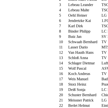
3
Lebeau Leander
TSG
4
Lebeau Malte
TSG
5
Oehl Heiner
LG 
6
Jendretzke Kai
1.FC
7
Karl Dirk
TSG
8
Binder Philipp
LC 
9
Butz Jan
SV 
10
Schwaab Bernhard
TV 
11
Lasser Dario
MTS
12
Van Hauth Hans
TV 
13
Schloß Anna
TV 
14
Schlager Dietmar
Luft
15
Wolf Pascal
ASV
16
Koch Andreas
TV 
17
Weis Manuel
Bad
18
Storz Heinz
Prax
19
Deiß Sonja
LC 
20
Schuster Bernhard
Chio
21
Meissner Patrick
LG 
22
Berlet Helmut
Ein