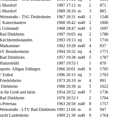
 Maxdorf
1987
17:12
m
2
871
 Maxdorf
1989
18:16
m
3
885
Weinstraße - TSG Deidesheim
1967
18:31
m40
1
1548
 Kaiserslautern
1968
18:42
m40
2
1806
 Grünstadt
1968
18:47
m40
3
1697
Bad Dürkheim
1997
19:05
mj
2
1780
Kirchheimbolanden
1993
19:13
mj
3
1716
Maikammer
1962
19:28
m40
4
837
V Beindersheim
1994
19:32
mj
4
1771
Bad Dürkheim
1957
19:38
m40
5
1787
Halzenbühl
1987
19:55
f
1
870
sportv. Albgau Ettlingen
1966
20:01
m40
6
1705
 Esthal
1996
20:15
mj
5
1703
Friedelsheim
1973
20:19
m
4
891
 Dürkheim
1988
20:39
m
5
1622
is für Groß und klein
1954
20:52
m40
7
1736
Bad Dürkheim
1978
20:52
f
2
1704
-Petersau
1963
20:58
m40
8
1757
Weinstraße - LTV Bad Dürkheim
1991
21:04
m
6
947
tracht Lambsheim
1969
21:30
m40
9
1764