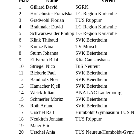
Platz
Name
Verein
1
Gilliard David
SGRK
2
Hofschuster Franziska
LG Region Karlsruhe
3
Gradwohl Florian
TUS Rüppurr
4
Braitmaier David
LG Region Karlsruhe
5
Schwarzwälder Philipp
LG Region Karlsruhe
6
Klink Thibaud
SVK Beiertheim
7
Kunze Nina
TV Mörsch
8
Sturm Johanna
SVK Beiertheim
9
El Farrah Bilal
Kita Canisiushaus
10
Striegel Nico
TuS Neureut
11
Bieberle Paul
SVK Beiertheim
12
Bandholz Noa
SVK Beiertheim
13
Hamacher Kjell
SVK Beiertheim
14
Weick Julian
ANA LAC Lauterbourg
15
Schmerler Moritz
SVK Beiertheim
16
Roth Ariane
SVK Beiertheim
17
Urschel Ralf
Humboldt-Gymnasium TUS Ne
18
Neukirch Jonatan
TUS Rüppurr
19
Maier Eric
.
20
Urschel Anja
TUS Neureut/Humboldt-Gymn