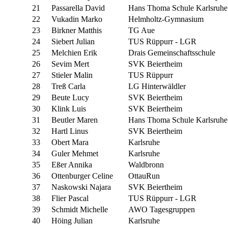
21
Passarella David
Hans Thoma Schule Karlsruhe
22
Vukadin Marko
Helmholtz-Gymnasium
23
Birkner Matthis
TG Aue
24
Siebert Julian
TUS Rüppurr - LGR
25
Melchien Erik
Drais Gemeinschaftsschule
26
Sevim Mert
SVK Beiertheim
27
Stieler Malin
TUS Rüppurr
28
Treß Carla
LG Hinterwäldler
29
Beute Lucy
SVK Beiertheim
30
Klink Luis
SVK Beiertheim
31
Beutler Maren
Hans Thoma Schule Karlsruhe
32
Hartl Linus
SVK Beiertheim
33
Obert Mara
Karlsruhe
34
Guler Mehmet
Karlsruhe
35
Eßer Annika
Waldbronn
36
Ottenburger Celine
OttauRun
37
Naskowski Najara
SVK Beiertheim
38
Flier Pascal
TUS Rüppurr - LGR
39
Schmidt Michelle
AWO Tagesgruppen
40
Höing Julian
Karlsruhe