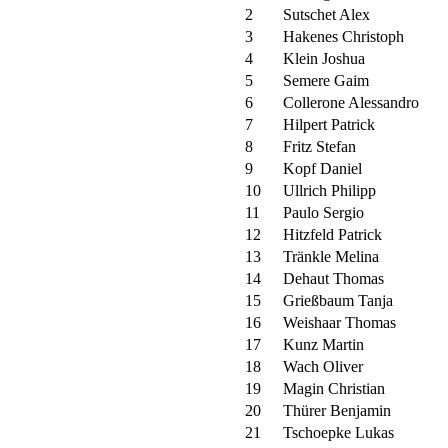
2
Sutschet Alex
3
Hakenes Christoph
4
Klein Joshua
5
Semere Gaim
6
Collerone Alessandro
7
Hilpert Patrick
8
Fritz Stefan
9
Kopf Daniel
10
Ullrich Philipp
11
Paulo Sergio
12
Hitzfeld Patrick
13
Tränkle Melina
14
Dehaut Thomas
15
Grießbaum Tanja
16
Weishaar Thomas
17
Kunz Martin
18
Wach Oliver
19
Magin Christian
20
Thürer Benjamin
21
Tschoepke Lukas