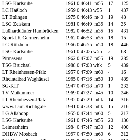
LSG Karlsruhe
1961
0:46:41
m55
17
125
LC Haßloch
1959
0:46:43
w55
1
437
LT Ettlingen
1975
0:46:46
m40
19
48
LSG Zeiskam
1981
0:46:49
m35
14
35
Lußhardtläufer Hambrücken
1982
0:46:52
m35
15
431
Sport-LK Germersheim
1962
0:46:53
m55
18
15
LG Rülzheim
1966
0:46:55
m50
18
446
LSG Karlsruhe
1961
0:47:06
w55
2
68
Pirmasens
1962
0:47:07
m55
19
285
TSG Bruchsal
1988
0:47:08
whk
5
439
LT Rheinhessen-Pfalz
1957
0:47:09
m60
4
16
Rheintalbad Waghäusel
1965
0:47:16
m50
19
489
SG-KIT
1947
0:47:18
m70
1
232
TV Maikammer
1969
0:47:27
m45
10
246
LT Rheinhessen-Pfalz
1992
0:47:29
mhk
14
316
www.Lauf-Richtig.de
1991
0:47:33
mhk
15
216
LG Allahopp
1955
0:47:44
m60
5
217
LSG Karlsruhe
1961
0:47:46
m55
20
136
Leimersheim
1984
0:47:47
m30
12
400
DHBW Mosbach
1957
0:47:50
m60
6
312