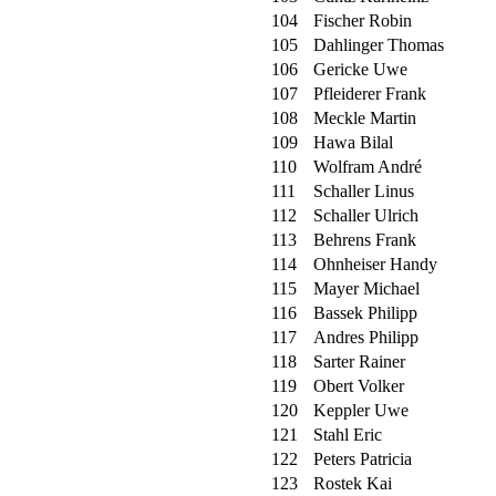
104
Fischer Robin
105
Dahlinger Thomas
106
Gericke Uwe
107
Pfleiderer Frank
108
Meckle Martin
109
Hawa Bilal
110
Wolfram André
111
Schaller Linus
112
Schaller Ulrich
113
Behrens Frank
114
Ohnheiser Handy
115
Mayer Michael
116
Bassek Philipp
117
Andres Philipp
118
Sarter Rainer
119
Obert Volker
120
Keppler Uwe
121
Stahl Eric
122
Peters Patricia
123
Rostek Kai