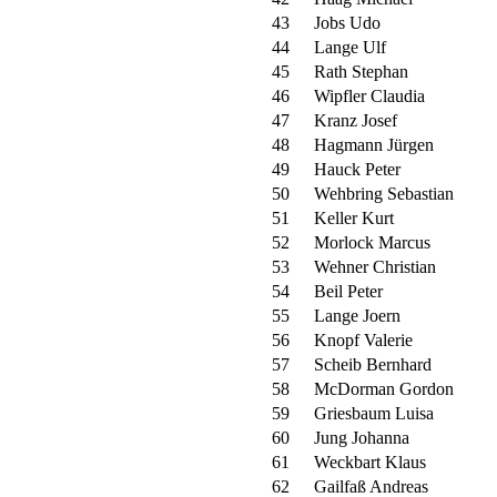
43
Jobs Udo
44
Lange Ulf
45
Rath Stephan
46
Wipfler Claudia
47
Kranz Josef
48
Hagmann Jürgen
49
Hauck Peter
50
Wehbring Sebastian
51
Keller Kurt
52
Morlock Marcus
53
Wehner Christian
54
Beil Peter
55
Lange Joern
56
Knopf Valerie
57
Scheib Bernhard
58
McDorman Gordon
59
Griesbaum Luisa
60
Jung Johanna
61
Weckbart Klaus
62
Gailfaß Andreas