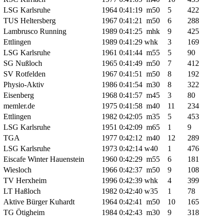
LSG Karlsruhe
1964
0:41:19
m50
5
422
TUS Heltersberg
1967
0:41:21
m50
6
288
Lambrusco Running
1989
0:41:25
mhk
9
425
Ettlingen
1989
0:41:29
whk
3
169
LSG Karlsruhe
1961
0:41:44
m55
5
90
SG Nußloch
1965
0:41:49
m50
7
412
SV Rotfelden
1967
0:41:51
m50
8
192
Physio-Aktiv
1986
0:41:54
m30
8
322
Eisenberg
1968
0:41:57
m45
3
80
memler.de
1975
0:41:58
m40
11
234
Ettlingen
1982
0:42:05
m35
5
453
LSG Karlsruhe
1951
0:42:09
m65
1
9
TGA
1977
0:42:12
m40
12
289
LSG Karlsruhe
1973
0:42:14
w40
1
476
Eiscafe Winter Hauenstein
1960
0:42:29
m55
6
181
Wiesloch
1966
0:42:37
m50
9
108
TV Herxheim
1996
0:42:39
whk
4
399
LT Haßloch
1982
0:42:40
w35
1
78
Aktive Bürger Kuhardt
1964
0:42:41
m50
10
165
TG Ötigheim
1984
0:42:43
m30
9
318