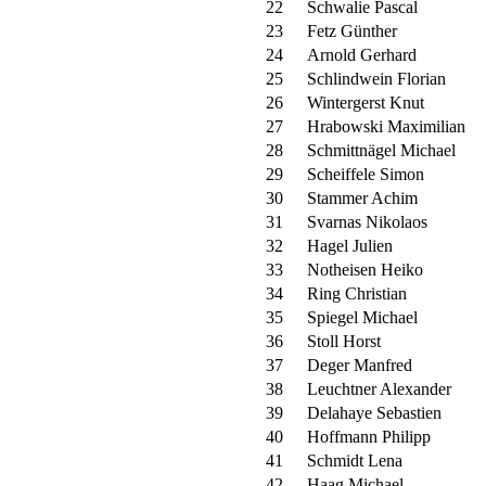
22
Schwalie Pascal
23
Fetz Günther
24
Arnold Gerhard
25
Schlindwein Florian
26
Wintergerst Knut
27
Hrabowski Maximilian
28
Schmittnägel Michael
29
Scheiffele Simon
30
Stammer Achim
31
Svarnas Nikolaos
32
Hagel Julien
33
Notheisen Heiko
34
Ring Christian
35
Spiegel Michael
36
Stoll Horst
37
Deger Manfred
38
Leuchtner Alexander
39
Delahaye Sebastien
40
Hoffmann Philipp
41
Schmidt Lena
42
Haag Michael