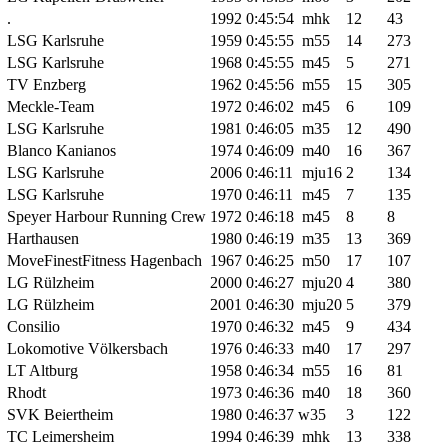
.
1992
0:45:54
mhk
12
43
LSG Karlsruhe
1959
0:45:55
m55
14
273
LSG Karlsruhe
1968
0:45:55
m45
5
271
TV Enzberg
1962
0:45:56
m55
15
305
Meckle-Team
1972
0:46:02
m45
6
109
LSG Karlsruhe
1981
0:46:05
m35
12
490
Blanco Kanianos
1974
0:46:09
m40
16
367
LSG Karlsruhe
2006
0:46:11
mju16
2
134
LSG Karlsruhe
1970
0:46:11
m45
7
135
Speyer Harbour Running Crew
1972
0:46:18
m45
8
8
Harthausen
1980
0:46:19
m35
13
369
MoveFinestFitness Hagenbach
1967
0:46:25
m50
17
107
LG Rülzheim
2000
0:46:27
mju20
4
380
LG Rülzheim
2001
0:46:30
mju20
5
379
Consilio
1970
0:46:32
m45
9
434
Lokomotive Völkersbach
1976
0:46:33
m40
17
297
LT Altburg
1958
0:46:34
m55
16
81
Rhodt
1973
0:46:36
m40
18
360
SVK Beiertheim
1980
0:46:37
w35
3
122
TC Leimersheim
1994
0:46:39
mhk
13
338