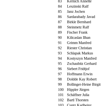
83
Kernich Annette
84
Leszinski Ralf
85
Janz Jochen
86
Sardarabady Javad
87
Birkle Bernhard
88
Steinmetz Ralf
89
Fischer Frank
90
Kilicaslan Ilhan
91
Grimm Manfred
92
Riester Christian
93
Schlapak Markus
94
Kostyszyn Manfred
95
Zschaubitz Gerhard
96
Siebert Fridtjof
97
Hoffmann Erwin
98
Doldde Kay Robert
99
Bollinger-Heine Birgit
100
Hippler Jürgen
101
Schäffner Julia
102
Bartl Thorsten
103
Cuntz Karlheinz