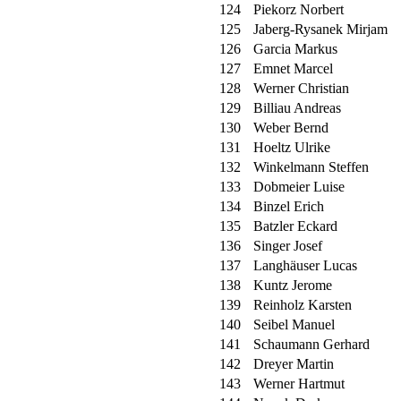
124
Piekorz Norbert
125
Jaberg-Rysanek Mirjam
126
Garcia Markus
127
Emnet Marcel
128
Werner Christian
129
Billiau Andreas
130
Weber Bernd
131
Hoeltz Ulrike
132
Winkelmann Steffen
133
Dobmeier Luise
134
Binzel Erich
135
Batzler Eckard
136
Singer Josef
137
Langhäuser Lucas
138
Kuntz Jerome
139
Reinholz Karsten
140
Seibel Manuel
141
Schaumann Gerhard
142
Dreyer Martin
143
Werner Hartmut