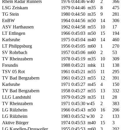
Rhein Radar Runners
1976
0:44:46
w40
2
366
LSG Zeiskam
1979
0:44:46
m35
8
475
TG Stein
1980
0:44:50
m35
9
281
EnBW
1964
0:44:56
m50
14
306
ASV Harthausen
1962
0:44:58
m55
10
17
LT Ettlingen
1966
0:45:03
m50
15
194
Karlsruhe
1975
0:45:04
m40
14
460
LT Philippsburg
1956
0:45:05
m60
1
270
SV Rohrbach
1957
0:45:06
m60
2
53
TV Rheinzabern
1978
0:45:19
m35
10
309
Freundis
1988
0:45:21
mhk
11
138
TSV 05 Rot
1961
0:45:21
m55
11
295
TV Bad Bergzabern
1961
0:45:23
m55
12
391
Karlsruhe
1971
0:45:27
m45
4
150
TV Bad Bergzabern
1958
0:45:27
m55
13
332
LLG Landstuhl
1979
0:45:29
m35
11
28
TV Rheinzabern
1971
0:45:30
w45
2
383
LG Rülzheim
1966
0:45:43
m50
16
206
LG Rülzheim
1983
0:45:52
w30
2
133
Aktive Bürger
1974
0:45:53
m40
15
3
LG Kapellen-Drusweiler
1955
0:45:53
m60
3
202