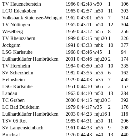
TV Haueneberstein
1966
0:42:48
w50
1
106
LCO Edenkoben
1965
0:42:57
m50
11
303
Volksbank Stutensee-Weingart
1962
0:43:01
m55
7
314
TV Nöttingen
1965
0:43:11
m50
12
304
Weselberg
1959
0:43:12
m55
8
256
TV Rheinzabern
1999
0:43:15
mju20
1
326
Jockgrim
1991
0:43:33
mhk
10
377
LSG Karlsruhe
1968
0:43:46
w45
1
94
Lußhardtläufer Hambrücken
2001
0:43:46
mju20
2
174
TV Herxheim
1984
0:43:50
m30
10
335
SV Scherzheim
1982
0:43:55
m35
6
162
Helmsheim
1979
0:44:03
m35
7
450
LSG Karlsruhe
1951
0:44:10
m65
2
157
Landau
1963
0:44:10
m50
13
284
TC Graben
2000
0:44:15
mju20
3
392
LC Bad Dürkheim
1979
0:44:17
w35
2
176
Lußhardtläufer Hambrücken
2003
0:44:23
mju16
1
116
TSV 05 Rot
1985
0:44:31
m30
11
296
SV Langensteinbach
1961
0:44:33
m55
9
208
Bruchsal
1976
0:44:43
m40
13
440