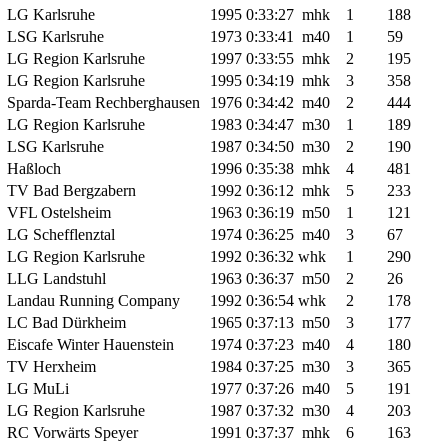
LG Karlsruhe
1995
0:33:27
mhk
1
188
LSG Karlsruhe
1973
0:33:41
m40
1
59
LG Region Karlsruhe
1997
0:33:55
mhk
2
195
LG Region Karlsruhe
1995
0:34:19
mhk
3
358
Sparda-Team Rechberghausen
1976
0:34:42
m40
2
444
LG Region Karlsruhe
1983
0:34:47
m30
1
189
LSG Karlsruhe
1987
0:34:50
m30
2
190
Haßloch
1996
0:35:38
mhk
4
481
TV Bad Bergzabern
1992
0:36:12
mhk
5
233
VFL Ostelsheim
1963
0:36:19
m50
1
121
LG Schefflenztal
1974
0:36:25
m40
3
67
LG Region Karlsruhe
1992
0:36:32
whk
1
290
LLG Landstuhl
1963
0:36:37
m50
2
26
Landau Running Company
1992
0:36:54
whk
2
178
LC Bad Dürkheim
1965
0:37:13
m50
3
177
Eiscafe Winter Hauenstein
1974
0:37:23
m40
4
180
TV Herxheim
1984
0:37:25
m30
3
365
LG MuLi
1977
0:37:26
m40
5
191
LG Region Karlsruhe
1987
0:37:32
m30
4
203
RC Vorwärts Speyer
1991
0:37:37
mhk
6
163