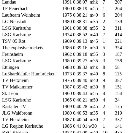
Landau
1991
0:38:07
mhk
7
207
TF Feuerbach
1960
0:38:19
m55
1
264
Laufteam Weinheim
1975
0:38:21
m40
6
204
LG Neustadt
1980
0:38:31
m35
2
139
LSG Karlsruhe
1961
0:38:38
m55
2
311
LSG Karlsruhe
1974
0:38:52
m40
7
414
TSV 05 Rot
1969
0:39:13
m45
1
221
The explosive rockets
1986
0:39:16
m30
5
354
Freinsheim
1962
0:39:18
m55
3
187
LSG Karlsruhe
1980
0:39:27
m35
3
158
Ettlingen
1988
0:39:32
mhk
8
58
Lußhardtläufer Hambrücken
1973
0:39:37
m40
8
115
TV Herxheim
1976
0:39:40
m40
9
387
TV Maikammer
1987
0:39:42
m30
6
151
St. Leon
1960
0:39:43
m55
4
154
LSG Karlsruhe
1965
0:40:21
m50
4
24
Rastatter TV
1969
0:40:28
m45
2
175
JLG Waldbronn
1980
0:40:53
m35
4
319
TV Herxheim
1987
0:40:54
m30
7
337
LG Region Karlsruhe
1986
0:41:01
w30
1
141
RSC Kirrlach
1977
0:41:09
m40
10
435