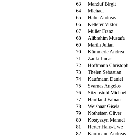
63
Marzluf Birgit
64
Michael
65
Hahn Andreas
66
Ketterer Viktor
67
Müller Franz
68
Alibrahim Mustafa
69
Martin Julian
70
Kümmerle Andrea
71
Zanki Lucas
72
Hoffmann Christoph
73
Thelen Sebastian
74
Kaufmann Daniel
75
Svarnas Angelos
76
Sitzenstuhl Michael
77
Hanfland Fabian
78
Weishaar Gisela
79
Notheisen Oliver
80
Kostyszyn Manuel
81
Herter Hans-Uwe
82
Kaufmann Andreas