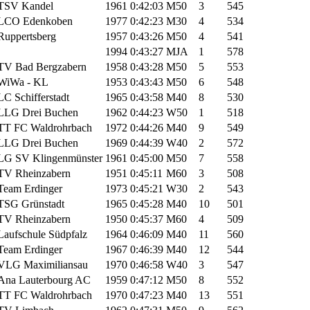
TSV Kandel
1961
0:42:03
M50
3
545
LCO Edenkoben
1977
0:42:23
M30
4
534
Ruppertsberg
1957
0:43:26
M50
4
541
1994
0:43:27
MJA
1
578
TV Bad Bergzabern
1958
0:43:28
M50
5
553
WiWa - KL
1953
0:43:43
M50
6
548
LC Schifferstadt
1965
0:43:58
M40
8
530
LLG Drei Buchen
1962
0:44:23
W50
1
518
TT FC Waldrohrbach
1972
0:44:26
M40
9
549
LLG Drei Buchen
1969
0:44:39
W40
2
572
LG SV Klingenmünster
1961
0:45:00
M50
7
558
TV Rheinzabern
1951
0:45:11
M60
3
508
Team Erdinger
1973
0:45:21
W30
2
543
TSG Grünstadt
1965
0:45:28
M40
10
501
TV Rheinzabern
1950
0:45:37
M60
4
509
Laufschule Südpfalz
1964
0:46:09
M40
11
560
Team Erdinger
1967
0:46:39
M40
12
544
VLG Maximiliansau
1970
0:46:58
W40
3
547
Ana Lauterbourg AC
1959
0:47:12
M50
8
552
TT FC Waldrohrbach
1970
0:47:23
M40
13
551