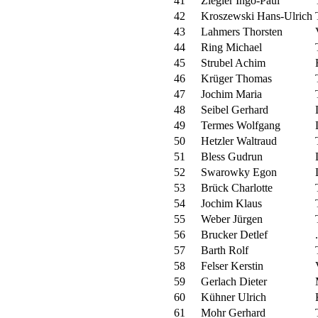
41
Ziegler Ingo-Paul
42
Kroszewski Hans-Ulrich
43
Lahmers Thorsten
44
Ring Michael
45
Strubel Achim
46
Krüger Thomas
47
Jochim Maria
48
Seibel Gerhard
49
Termes Wolfgang
50
Hetzler Waltraud
51
Bless Gudrun
52
Swarowky Egon
53
Brück Charlotte
54
Jochim Klaus
55
Weber Jürgen
56
Brucker Detlef
.
57
Barth Rolf
58
Felser Kerstin
59
Gerlach Dieter
60
Kühner Ulrich
61
Mohr Gerhard