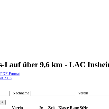
s-Lauf über 9,6 km - LAC Inshei
m PDF-Format
als XLS
Nachname
Verein
Verein
Jg
Zeit
Klasse
Rang
StNr