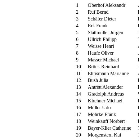
1
Oberhof Aleksandr
.
2
Ruf Bernd
3
Schäfer Dieter
4
Erk Frank
5
Stattmüller Jürgen
6
Ullrich Philipp
7
Weisse Henri
8
Haufe Oliver
.
9
Masser Michael
10
Brück Reinhard
11
Ehrismann Marianne
12
Bush Julia
13
Antrett Alexander
14
Gradolph Andreas
15
Kirchner Michael
16
Müller Udo
17
Möhrke Frank
18
Weinkauff Norbert
19
Bayer-Klier Catherine
20
Morgenstern Kai