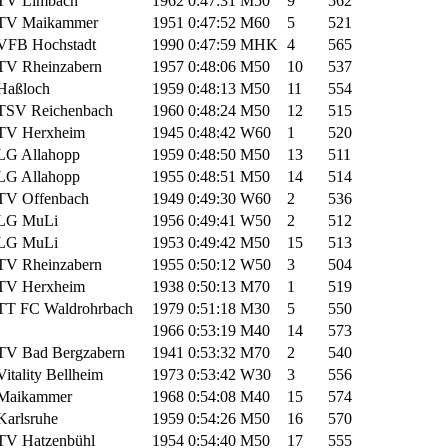
TV Limbach
1962
0:47:31
M50
9
562
TV Maikammer
1951
0:47:52
M60
5
521
VFB Hochstadt
1990
0:47:59
MHK
4
565
TV Rheinzabern
1957
0:48:06
M50
10
537
Haßloch
1959
0:48:13
M50
11
554
TSV Reichenbach
1960
0:48:24
M50
12
515
TV Herxheim
1945
0:48:42
W60
1
520
LG Allahopp
1959
0:48:50
M50
13
511
LG Allahopp
1955
0:48:51
M50
14
514
TV Offenbach
1949
0:49:30
W60
2
536
LG MuLi
1956
0:49:41
W50
2
512
LG MuLi
1953
0:49:42
M50
15
513
TV Rheinzabern
1955
0:50:12
W50
3
504
TV Herxheim
1938
0:50:13
M70
1
519
TT FC Waldrohrbach
1979
0:51:18
M30
5
550
1966
0:53:19
M40
14
573
TV Bad Bergzabern
1941
0:53:32
M70
2
540
Vitality Bellheim
1973
0:53:42
W30
3
556
Maikammer
1968
0:54:08
M40
15
574
Karlsruhe
1959
0:54:26
M50
16
570
TV Hatzenbühl
1954
0:54:40
M50
17
555