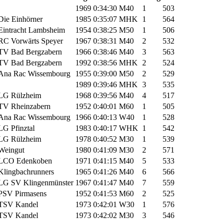
1969
0:34:30
M40
1
503
Die Einhörner
1985
0:35:07
MHK
1
564
Eintracht Lambsheim
1954
0:38:25
M50
1
506
RC Vorwärts Speyer
1967
0:38:31
M40
2
532
TV Bad Bergzabern
1966
0:38:46
M40
3
563
TV Bad Bergzabern
1992
0:38:56
MHK
2
524
Ana Rac Wissembourg
1955
0:39:00
M50
2
529
1989
0:39:46
MHK
3
535
LG Rülzheim
1968
0:39:56
M40
4
517
TV Rheinzabern
1952
0:40:01
M60
1
505
Ana Rac Wissembourg
1966
0:40:13
W40
1
528
LG Pfinztal
1983
0:40:17
WHK
1
542
LG Rülzheim
1978
0:40:52
M30
1
539
Weingut
1980
0:41:09
M30
2
571
LCO Edenkoben
1971
0:41:15
M40
5
533
Klingbachrunners
1965
0:41:26
M40
6
566
LG SV Klingenmünster
1967
0:41:47
M40
7
559
PSV Pirmasens
1952
0:41:53
M60
2
525
TSV Kandel
1973
0:42:01
W30
1
576
TSV Kandel
1973
0:42:02
M30
3
546