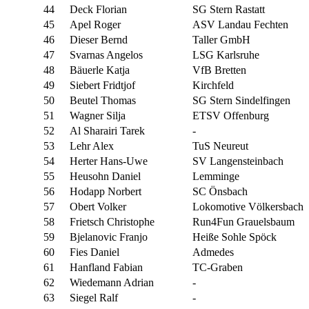
44
Deck Florian
SG Stern Rastatt
45
Apel Roger
ASV Landau Fechten
46
Dieser Bernd
Taller GmbH
47
Svarnas Angelos
LSG Karlsruhe
48
Bäuerle Katja
VfB Bretten
49
Siebert Fridtjof
Kirchfeld
50
Beutel Thomas
SG Stern Sindelfingen
51
Wagner Silja
ETSV Offenburg
52
Al Sharairi Tarek
-
53
Lehr Alex
TuS Neureut
54
Herter Hans-Uwe
SV Langensteinbach
55
Heusohn Daniel
Lemminge
56
Hodapp Norbert
SC Önsbach
57
Obert Volker
Lokomotive Völkersbach
58
Frietsch Christophe
Run4Fun Grauelsbaum
59
Bjelanovic Franjo
Heiße Sohle Spöck
60
Fies Daniel
Admedes
61
Hanfland Fabian
TC-Graben
62
Wiedemann Adrian
-
63
Siegel Ralf
-