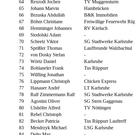
64
Rexrodt Jochen
TV Muggensturm
65
Johann Marvin
Hambrücken
66
Brzuska Abdullah
B&K Immobilien
67
Böhm Christiane
Freiwillige Feuerwehr Rü
68
Hemminger Johannes
RV Kirrlach
69
Stodolski Adam
-
70
Scheetz Viktor
SG Stadtwerke Karlsruhe
71
Sprißler Thomas
Lauffreunde Walzbachtal
72
von Dosky Stefan
-
73
Wörtz Daniel
Karlsruhe
74
Bohlaneler Frank
Tus Rüppurr
75
Wilfling Jonathan
-
76
Lippmann Christoph
Chicken Express
77
Hanauer André
LT Karlsruhe
78
Ralf Zimmermann Ralf
SG Stadtwerke Karlsruhe
79
Agostini Oliver
SG Stern Gaggenau
80
Ulshöfer Alfred
TV Nöttingen
81
Rebel Christoph
-
82
Becker Patricia
Tus Rüppurr Lauftreff
83
Mendrzyk Michael
LSG Karlsruhe
84
Delto Max
-