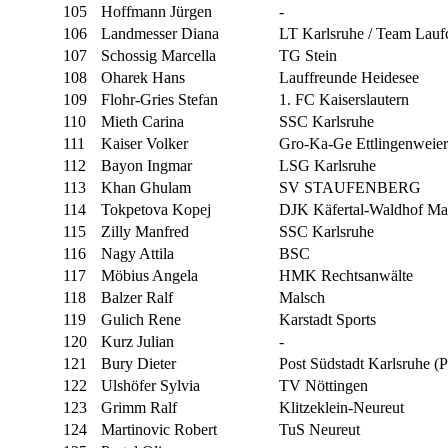
105
Hoffmann Jürgen
-
106
Landmesser Diana
LT Karlsruhe / Team Lau
107
Schossig Marcella
TG Stein
108
Oharek Hans
Lauffreunde Heidesee
109
Flohr-Gries Stefan
1. FC Kaiserslautern
110
Mieth Carina
SSC Karlsruhe
111
Kaiser Volker
Gro-Ka-Ge Ettlingenweier
112
Bayon Ingmar
LSG Karlsruhe
113
Khan Ghulam
SV STAUFENBERG
114
Tokpetova Kopej
DJK Käfertal-Waldhof M
115
Zilly Manfred
SSC Karlsruhe
116
Nagy Attila
BSC
117
Möbius Angela
HMK Rechtsanwälte
118
Balzer Ralf
Malsch
119
Gulich Rene
Karstadt Sports
120
Kurz Julian
-
121
Bury Dieter
Post Südstadt Karlsruhe (
122
Ulshöfer Sylvia
TV Nöttingen
123
Grimm Ralf
Klitzeklein-Neureut
124
Martinovic Robert
TuS Neureut