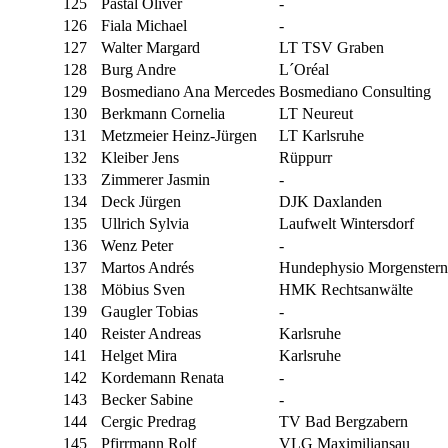
125
Pastal Oliver
-
126
Fiala Michael
-
127
Walter Margard
LT TSV Graben
128
Burg Andre
L´Oréal
129
Bosmediano Ana Mercedes
Bosmediano Consulting
130
Berkmann Cornelia
LT Neureut
131
Metzmeier Heinz-Jürgen
LT Karlsruhe
132
Kleiber Jens
Rüppurr
133
Zimmerer Jasmin
-
134
Deck Jürgen
DJK Daxlanden
135
Ullrich Sylvia
Laufwelt Wintersdorf
136
Wenz Peter
-
137
Martos Andrés
Hundephysio Morgenstern
138
Möbius Sven
HMK Rechtsanwälte
139
Gaugler Tobias
-
140
Reister Andreas
Karlsruhe
141
Helget Mira
Karlsruhe
142
Kordemann Renata
-
143
Becker Sabine
-
144
Cergic Predrag
TV Bad Bergzabern
145
Pfirrmann Rolf
VLG Maximiliansau