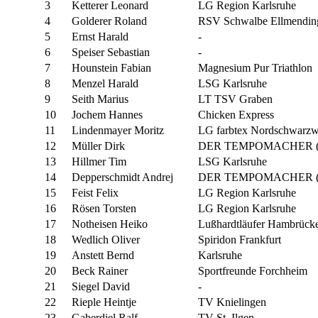
3
Ketterer Leonard
LG Region Karlsruhe
4
Golderer Roland
RSV Schwalbe Ellmendin
5
Ernst Harald
-
6
Speiser Sebastian
-
7
Hounstein Fabian
Magnesium Pur Triathlon
8
Menzel Harald
LSG Karlsruhe
9
Seith Marius
LT TSV Graben
10
Jochem Hannes
Chicken Express
11
Lindenmayer Moritz
LG farbtex Nordschwarzw
12
Müller Dirk
DER TEMPOMACHER (Fr
13
Hillmer Tim
LSG Karlsruhe
14
Depperschmidt Andrej
DER TEMPOMACHER (Fr
15
Feist Felix
LG Region Karlsruhe
16
Rösen Torsten
LG Region Karlsruhe
17
Notheisen Heiko
Lußhardtläufer Hambrück
18
Wedlich Oliver
Spiridon Frankfurt
19
Anstett Bernd
Karlsruhe
20
Beck Rainer
Sportfreunde Forchheim
21
Siegel David
-
22
Rieple Heintje
TV Knielingen
23
Gaberdiel Ralf
TV St. Ilgen