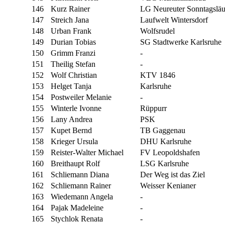
146
Kurz Rainer
LG Neureuter Sonntagsläu
147
Streich Jana
Laufwelt Wintersdorf
148
Urban Frank
Wolfsrudel
149
Durian Tobias
SG Stadtwerke Karlsruhe
150
Grimm Franzi
-
151
Theilig Stefan
-
152
Wolf Christian
KTV 1846
153
Helget Tanja
Karlsruhe
154
Postweiler Melanie
-
155
Winterle Ivonne
Rüppurr
156
Lany Andrea
PSK
157
Kupet Bernd
TB Gaggenau
158
Krieger Ursula
DHU Karlsruhe
159
Reister-Walter Michael
FV Leopoldshafen
160
Breithaupt Rolf
LSG Karlsruhe
161
Schliemann Diana
Der Weg ist das Ziel
162
Schliemann Rainer
Weisser Kenianer
163
Wiedemann Angela
-
164
Pajak Madeleine
-
165
Stychlok Renata
-