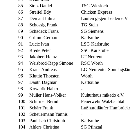
85
Stotz Daniel
TSG Wiesloch
86
Streifel Edy
Chicken Express
87
Demant Itilmar
Laufen gegen Leiden e.V.
88
Schossig Frank
TG Stein
89
Schadeck Franz
SG Siemens
90
Grimm Gerhard
Karlsruhe
91
Lucic Ivan
LSG Karlsruhe
92
Brede Peter
SSC Karlsruhe
93
Jakobert Heinz
LT Neureut
94
Weisbrod-Rapp Simone
RSC Wörth
95
Kraus Andreas
LG Neureuter Sonntagsläu
96
Kluttig Thorsten
Wörth
97
Dauth Dagmar
Karlsruhe
98
Kowarik Haiko
-
99
Müller Hans-Volker
Kulturhaus mikado e.V.
100
Schirmer Bernd
Feuerwehr Walzbachtal
101
Schärr Frank
Lußhardtläufer Hambrück
102
Scheuermann Yannis
-
103
Paulitsch Christoph
Karlsruhe
104
Ahlers Christina
SG Pfinztal