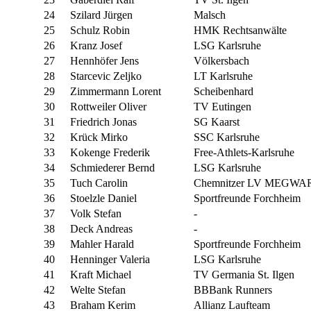
24
Szilard Jürgen
Malsch
25
Schulz Robin
HMK Rechtsanwälte
26
Kranz Josef
LSG Karlsruhe
27
Hennhöfer Jens
Völkersbach
28
Starcevic Zeljko
LT Karlsruhe
29
Zimmermann Lorent
Scheibenhard
30
Rottweiler Oliver
TV Eutingen
31
Friedrich Jonas
SG Kaarst
32
Krück Mirko
SSC Karlsruhe
33
Kokenge Frederik
Free-Athlets-Karlsruhe
34
Schmiederer Bernd
LSG Karlsruhe
35
Tuch Carolin
Chemnitzer LV MEGWA
36
Stoelzle Daniel
Sportfreunde Forchheim
37
Volk Stefan
-
38
Deck Andreas
-
39
Mahler Harald
Sportfreunde Forchheim
40
Henninger Valeria
LSG Karlsruhe
41
Kraft Michael
TV Germania St. Ilgen
42
Welte Stefan
BBBank Runners
43
Braham Kerim
Allianz Laufteam