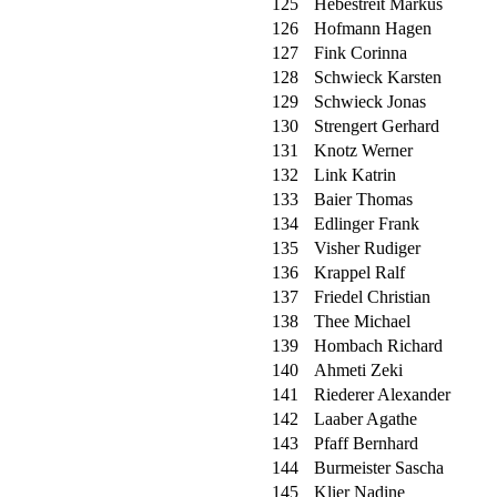
125
Hebestreit Markus
126
Hofmann Hagen
127
Fink Corinna
128
Schwieck Karsten
129
Schwieck Jonas
130
Strengert Gerhard
131
Knotz Werner
132
Link Katrin
133
Baier Thomas
134
Edlinger Frank
135
Visher Rudiger
136
Krappel Ralf
137
Friedel Christian
138
Thee Michael
139
Hombach Richard
140
Ahmeti Zeki
141
Riederer Alexander
142
Laaber Agathe
143
Pfaff Bernhard
144
Burmeister Sascha
145
Klier Nadine