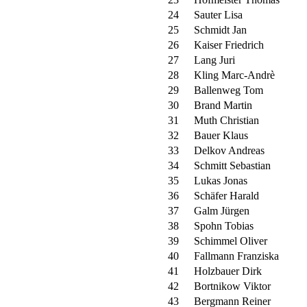
24
Sauter Lisa
25
Schmidt Jan
26
Kaiser Friedrich
27
Lang Juri
28
Kling Marc-Andrè
29
Ballenweg Tom
30
Brand Martin
31
Muth Christian
32
Bauer Klaus
33
Delkov Andreas
34
Schmitt Sebastian
35
Lukas Jonas
36
Schäfer Harald
37
Galm Jürgen
38
Spohn Tobias
39
Schimmel Oliver
40
Fallmann Franziska
41
Holzbauer Dirk
42
Bortnikow Viktor
43
Bergmann Reiner