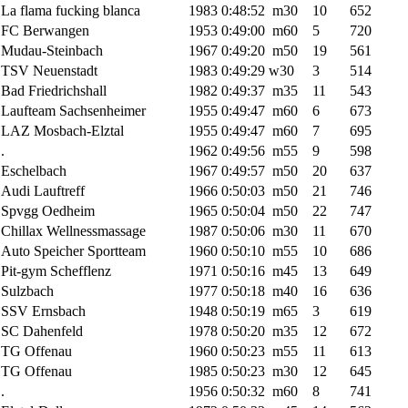
La flama fucking blanca
1983
0:48:52
m30
10
652
FC Berwangen
1953
0:49:00
m60
5
720
Mudau-Steinbach
1967
0:49:20
m50
19
561
TSV Neuenstadt
1983
0:49:29
w30
3
514
Bad Friedrichshall
1982
0:49:37
m35
11
543
Laufteam Sachsenheimer
1955
0:49:47
m60
6
673
LAZ Mosbach-Elztal
1955
0:49:47
m60
7
695
.
1962
0:49:56
m55
9
598
Eschelbach
1967
0:49:57
m50
20
637
Audi Lauftreff
1966
0:50:03
m50
21
746
Spvgg Oedheim
1965
0:50:04
m50
22
747
Chillax Wellnessmassage
1987
0:50:06
m30
11
670
Auto Speicher Sportteam
1960
0:50:10
m55
10
686
Pit-gym Schefflenz
1971
0:50:16
m45
13
649
Sulzbach
1977
0:50:18
m40
16
636
SSV Ernsbach
1948
0:50:19
m65
3
619
SC Dahenfeld
1978
0:50:20
m35
12
672
TG Offenau
1960
0:50:23
m55
11
613
TG Offenau
1985
0:50:23
m30
12
645
.
1956
0:50:32
m60
8
741