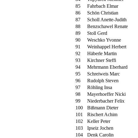
85
Fahrbach Elmar
86
Schön Christian
87
Scholl Anette-Judith
88
Benzschawel Renate
89
Stoll Gerd
90
Weschko Yvonne
91
Weinhappel Herbert
92
Häberle Martin
93
Kirchner Steffi
94
Mehrmann Eberhard
95
Schreiweis Marc
96
Rudolph Steven
97
Röhling Insa
98
Mayerhoeffer Nicki
99
Niederbacher Felix
100
Bißmann Dieter
101
Rischert Achim
102
Keller Peter
103
Ipseiz Jochen
104
Denk Carolin