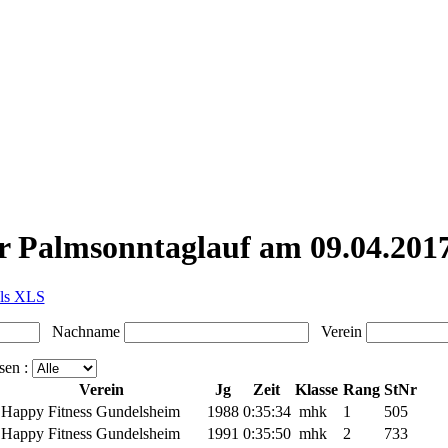
er Palmsonntaglauf am 09.04.201
als XLS
Nachname
Verein
en :
Verein
Jg
Zeit
Klasse
Rang
StNr
Happy Fitness Gundelsheim
1988
0:35:34
mhk
1
505
Happy Fitness Gundelsheim
1991
0:35:50
mhk
2
733