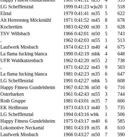
LG Schefflenztal
1999
0:41:23
wju20
1
518
Elztal
1979
0:41:41
m35
5
622
Alt Herrensteg Möckmühl
1971
0:41:52
m45
8
678
Kochertürn
1983
0:42:00
m30
3
628
TSV Willsbach
1966
0:42:01
m50
5
743
.
1962
0:42:03
m55
1
513
Laufwerk Mosbach
1974
0:42:13
m40
4
675
La flama fucking blanca
1990
0:42:19
mhk
4
648
UFR Waldkatzenbach
1962
0:42:20
m55
2
738
.
1971
0:42:22
m45
9
503
La flama fucking blanca
1981
0:42:23
m35
6
647
LG Schefflenztal
1991
0:42:27
mhk
5
608
Happy Fitness Gundelsheim
1967
0:42:36
m50
6
716
Osterbarken
1961
0:42:43
m55
3
744
Roth Gruppe
1981
0:43:01
m35
7
606
EK Heilbronn
1973
0:43:13
m40
5
735
LG Schefflenztal
1994
0:43:16
whk
1
506
Happy Fitness Gundelsheim
1975
0:43:17
m40
6
585
Lokomotive Neckartal
1981
0:43:19
m35
8
610
Laufwerk Mosbach
1966
0:43:27
m50
7
590