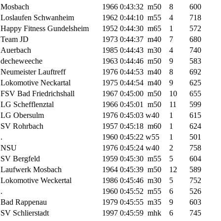
Mosbach
1966
0:43:32
m50
8
600
Loslaufen Schwanheim
1962
0:44:10
m55
4
718
Happy Fitness Gundelsheim
1952
0:44:30
m65
1
572
Team JD
1973
0:44:37
m40
7
680
Auerbach
1985
0:44:43
m30
4
740
decheweeche
1963
0:44:46
m50
9
583
Neumeister Lauftreff
1976
0:44:53
m40
8
692
Lokomotive Neckartal
1975
0:44:54
m40
9
625
FSV Bad Friedrichshall
1967
0:45:00
m50
10
655
LG Schefflenztal
1966
0:45:01
m50
11
599
LG Obersulm
1976
0:45:03
w40
1
615
SV Rohrbach
1957
0:45:18
m60
1
624
.
1960
0:45:22
w55
1
501
NSU
1976
0:45:24
w40
2
758
SV Bergfeld
1959
0:45:30
m55
5
604
Laufwerk Mosbach
1964
0:45:39
m50
12
589
Lokomotive Weckertal
1986
0:45:46
m30
5
752
.
1960
0:45:52
m55
6
526
Bad Rappenau
1979
0:45:55
m35
9
603
SV Schlierstadt
1997
0:45:59
mhk
6
745