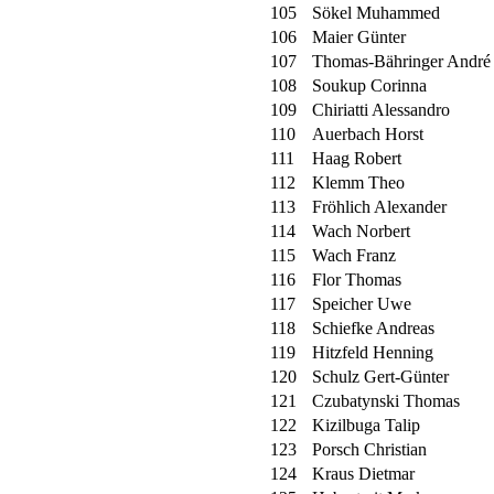
105
Sökel Muhammed
106
Maier Günter
107
Thomas-Bähringer André
108
Soukup Corinna
109
Chiriatti Alessandro
110
Auerbach Horst
111
Haag Robert
112
Klemm Theo
113
Fröhlich Alexander
114
Wach Norbert
115
Wach Franz
116
Flor Thomas
117
Speicher Uwe
118
Schiefke Andreas
119
Hitzfeld Henning
120
Schulz Gert-Günter
121
Czubatynski Thomas
122
Kizilbuga Talip
123
Porsch Christian
124
Kraus Dietmar