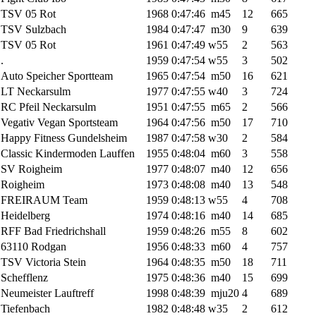
TSV 05 Rot
1968
0:47:46
m45
12
665
TSV Sulzbach
1984
0:47:47
m30
9
639
TSV 05 Rot
1961
0:47:49
w55
2
563
.
1959
0:47:54
w55
3
502
Auto Speicher Sportteam
1965
0:47:54
m50
16
621
LT Neckarsulm
1977
0:47:55
w40
3
724
RC Pfeil Neckarsulm
1951
0:47:55
m65
2
566
Vegativ Vegan Sportsteam
1964
0:47:56
m50
17
710
Happy Fitness Gundelsheim
1987
0:47:58
w30
2
584
Classic Kindermoden Lauffen
1955
0:48:04
m60
3
558
SV Roigheim
1977
0:48:07
m40
12
656
Roigheim
1973
0:48:08
m40
13
548
FREIRAUM Team
1959
0:48:13
w55
4
708
Heidelberg
1974
0:48:16
m40
14
685
RFF Bad Friedrichshall
1959
0:48:26
m55
8
602
63110 Rodgan
1956
0:48:33
m60
4
757
TSV Victoria Stein
1964
0:48:35
m50
18
711
Schefflenz
1975
0:48:36
m40
15
699
Neumeister Lauftreff
1998
0:48:39
mju20
4
689
Tiefenbach
1982
0:48:48
w35
2
612