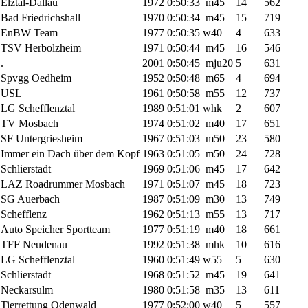
Elztal-Dallau
1972
0:50:33
m45
14
562
Bad Friedrichshall
1970
0:50:34
m45
15
719
EnBW Team
1977
0:50:35
w40
4
633
TSV Herbolzheim
1971
0:50:44
m45
16
546
.
2001
0:50:45
mju20
5
631
Spvgg Oedheim
1952
0:50:48
m65
4
694
USL
1961
0:50:58
m55
12
737
LG Schefflenztal
1989
0:51:01
whk
2
607
TV Mosbach
1974
0:51:02
m40
17
651
SF Untergriesheim
1967
0:51:03
m50
23
580
Immer ein Dach über dem Kopf
1963
0:51:05
m50
24
728
Schlierstadt
1969
0:51:06
m45
17
642
LAZ Roadrummer Mosbach
1971
0:51:07
m45
18
723
SG Auerbach
1987
0:51:09
m30
13
749
Schefflenz
1962
0:51:13
m55
13
717
Auto Speicher Sportteam
1977
0:51:19
m40
18
661
TFF Neudenau
1992
0:51:38
mhk
10
616
LG Schefflenztal
1960
0:51:49
w55
5
630
Schlierstadt
1968
0:51:52
m45
19
641
Neckarsulm
1980
0:51:58
m35
13
611
Tierrettung Odenwald
1977
0:52:00
w40
5
557