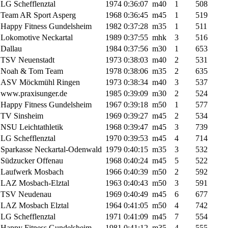
LG Schefflenztal
1974
0:36:07
m40
1
508
Team AR Sport Asperg
1968
0:36:45
m45
1
519
Happy Fitness Gundelsheim
1982
0:37:28
m35
1
511
Lokomotive Neckartal
1989
0:37:55
mhk
3
516
Dallau
1984
0:37:56
m30
1
653
TSV Neuenstadt
1973
0:38:03
m40
2
531
Noah & Tom Team
1978
0:38:06
m35
2
635
ASV Möckmühl Ringen
1973
0:38:34
m40
3
537
www.praxisunger.de
1985
0:39:09
m30
2
524
Happy Fitness Gundelsheim
1967
0:39:18
m50
1
577
TV Sinsheim
1969
0:39:27
m45
2
534
NSU Leichtathletik
1968
0:39:47
m45
3
739
LG Schefflenztal
1970
0:39:53
m45
4
714
Sparkasse Neckartal-Odenwald
1979
0:40:15
m35
3
532
Südzucker Offenau
1968
0:40:24
m45
5
522
Laufwerk Mosbach
1966
0:40:39
m50
2
592
LAZ Mosbach-Elztal
1963
0:40:43
m50
3
591
TSV Neudenau
1969
0:40:49
m45
6
677
LAZ Mosbach Elztal
1964
0:41:05
m50
4
742
LG Schefflenztal
1971
0:41:09
m45
7
554
Happy Fitness Gundelsheim
1981
0:41:12
m35
4
555