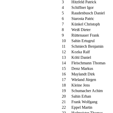
3
Hitzfeld Patrick
4
Schiffner Igor
5
Raudenbusch Daniel
6
Starosta Patric
7
Künkel Christoph
8
Weiß Dieter
9
Rüttenauer Frank
10
Sahin Ertugrul
11
Schmiech Benjamin
12
Kozka Ralf
13
Köhl Daniel
14
Fleischmann Thomas
15
Denz Markus
16
Maylandt Dirk
17
Wieland Jürgen
18
Kleine Jens
19
Schumacher Achim
20
Sahin Erhan
21
Frank Wolfgang
22
Eppel Martin
23
Hofmeister Thomas