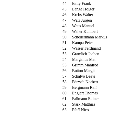
44
Batty Frank
45
Lange Holger
46
Krebs Walter
47
Welz Jürgen
48
Weus Manuel
49
Walter Kunibert
50
Scheuermann Markus
51
Kampa Peter
52
Wasser Ferdinand
53
Gramlich Jochen
54
Marganus Mel
55
Grimm Manfred
56
Button Margit
57
Schalyo Beate
58
Pötzsch Norbert
59
Bergmann Ralf
60
Englert Thomas
61
Fallmann Rainer
62
Stärk Matthias
63
Pfaff Nico