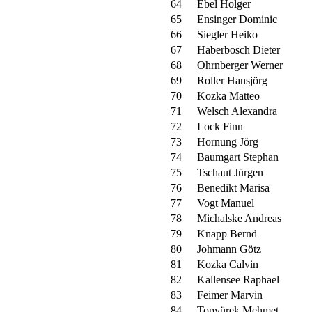
64
Ebel Holger
65
Ensinger Dominic
66
Siegler Heiko
67
Haberbosch Dieter
68
Ohrnberger Werner
69
Roller Hansjörg
70
Kozka Matteo
71
Welsch Alexandra
72
Lock Finn
73
Hornung Jörg
74
Baumgart Stephan
75
Tschaut Jürgen
76
Benedikt Marisa
77
Vogt Manuel
78
Michalske Andreas
79
Knapp Bernd
80
Johmann Götz
81
Kozka Calvin
82
Kallensee Raphael
83
Feimer Marvin
84
Topyürek Mehmet