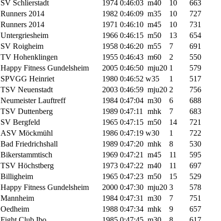
SV Schlierstadt
1974
0:46:03
m40
10
663
Runners 2014
1982
0:46:09
m35
10
727
Runners 2014
1971
0:46:10
m45
10
731
Untergriesheim
1966
0:46:15
m50
13
654
SV Roigheim
1958
0:46:20
m55
7
691
TV Hohenklingen
1955
0:46:43
m60
2
550
Happy Fitness Gundelsheim
2005
0:46:50
mju20
1
579
SPVGG Heinriet
1980
0:46:52
w35
1
517
TSV Neuenstadt
2003
0:46:59
mju20
2
756
Neumeister Lauftreff
1984
0:47:04
m30
6
688
TSV Duttenberg
1989
0:47:11
mhk
7
683
SV Bergfeld
1965
0:47:15
m50
14
721
ASV Möckmühl
1986
0:47:19
w30
1
722
Bad Friedrichshall
1989
0:47:20
mhk
8
530
Bikerstammtisch
1969
0:47:21
m45
11
595
TSV Höchstberg
1973
0:47:22
m40
11
697
Billigheim
1965
0:47:23
m50
15
529
Happy Fitness Gundelsheim
2000
0:47:30
mju20
3
578
Mannheim
1984
0:47:31
m30
7
751
Oedheim
1988
0:47:34
mhk
9
657
Fight Club Ibo
1985
0:47:45
m30
8
617